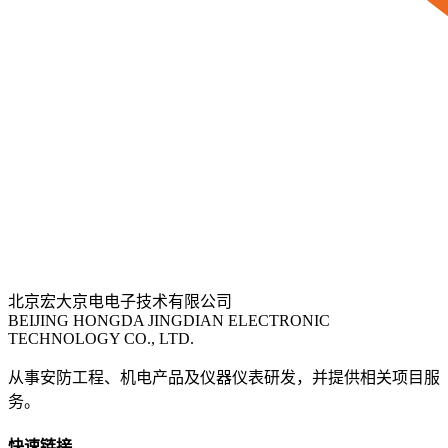
北京宏大京电电子技术有限公司
BEIJING HONGDA JINGDIAN ELECTRONIC
TECHNOLOGY CO., LTD.
从事安防工程、机电产品及仪器仪表研发，并提供相关项目服
务。
快速链接