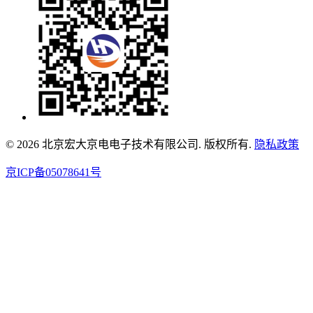
© 2026 北京宏大京电电子技术有限公司. 版权所有.
隐私政策
京ICP备05078641号