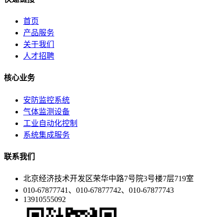
首页
产品服务
关于我们
人才招聘
核心业务
安防监控系统
气体监测设备
工业自动化控制
系统集成服务
联系我们
北京经济技术开发区荣华中路7号院3号楼7层719室
010-67877741、010-67877742、010-67877743
13910555092